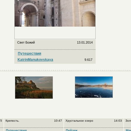
Свет Божий
13.01.2014
Путешествия
KatrinManukovskaya
9.617
45
Крепость.
10:47
Хрустальное озеро
14:03
Зол
Путешествия
Пейзаж
Ма