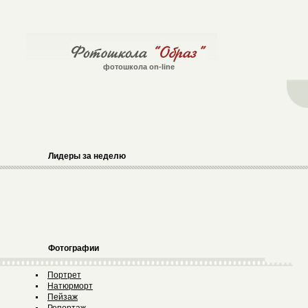
фотошкола on-line
Лидеры за неделю
Фотографии
Портрет
Натюрморт
Пейзаж