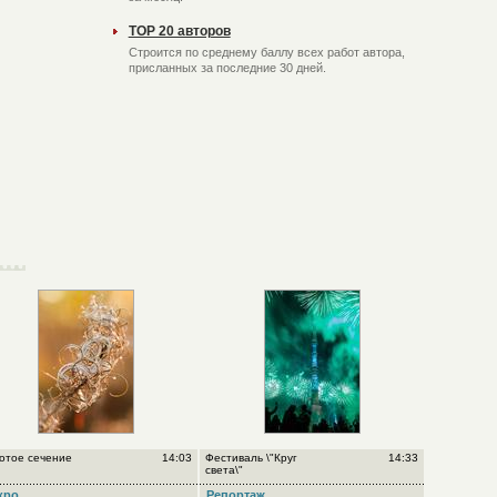
TOP 20 авторов
Строится по среднему баллу всех работ автора,
присланных за последние 30 дней.
отое сечение
14:03
Фестиваль \"Круг
14:33
света\"
кро
Репортаж