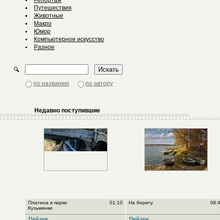
Репортаж
Путешествия
Животные
Макро
Юмор
Компьютерное искусство
Разное
по названию
по автору
Недавно поступившие
Платина в парке
01:10
На берегу.
08:
Кузьминки
Пейзаж
Пейзаж