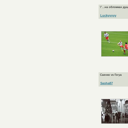
\"...на обломках души
Luckyyyyy
Саенко vs Гогуа
Sasha87