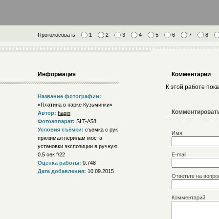
Проголосовать
1
2
3
4
5
6
7
8
Информация
Комментарии
К этой работе пок
Название фотографии:
«Платина в парке Кузьминки»
Комментировать
Автор:
hagin
Фотоаппарат:
SLT-A58
Условия съёмки:
съемка с рук
Имя
прижимал перилам моста
установки экспозиции в ручную
0.5 сек f/22
E-mail
Оценка работы:
0.748
Дата добавления:
10.09.2015
Ответьте на вопро
Комментарий